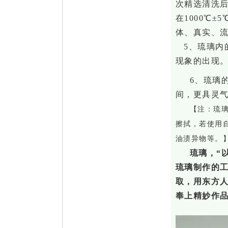
次精选清洗
在1000℃±
体、真实、
5、琉璃内
现象的出现
6、琉璃
间，更具灵
【
注：
琉
擦拭，若使用
油渍异物等。
琉璃，
“
琉璃制作的
取，用东方
奉上精妙作