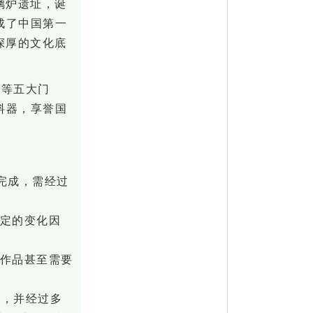
璃炉遗址
，
诞
成了中国第一
深厚的文化底
画等五大门
料器，享誉国
完成，需经过
不定的变化因
。
杂作品甚至需要
璃，并经过多