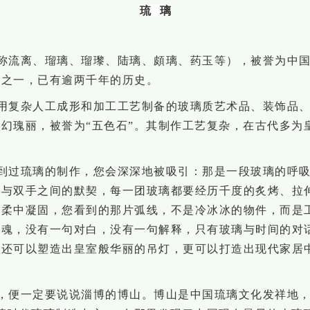
琉
璃
称流离、瑠璃、瑠瓈
、陆璃、頗璃、药玉等），被誉为中
宝之一，已有逾两千年的历史。
用复杂人工成形和加工工艺制备的玻璃质艺术品、装饰品
变幻瑰丽，被誉为
“五色石”。其制作工艺复杂，在古代多为
到过琉璃的制作，您会深深地被吸引：那是一段玻璃的呼
火与双手之间的默契，每一团玻璃都要经历千度的炙烤、拉
温柔中凝固，您看到的那片弧线，不是冷冰冰的物件，而是
灵魂，没有一句对白，没有一句解释，只有玻璃与时间的对
，还可以塑造出皇室般华丽的吊灯，更可以打造出现代家居
，便一定要说说淄博的
博山
。博山
是中国琉璃文化发祥地