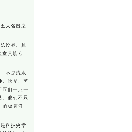
国五大名器之
、陈设品
。
其
皇室贵族专
吸，不是流水
伸、吹塑、剪
工匠们一点一
话。他们不只
中的极简诗
，是科技史学