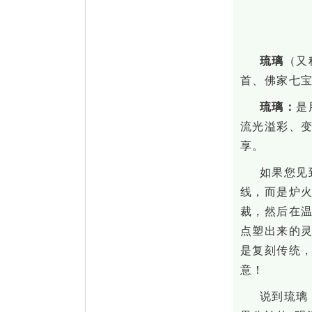
琉璃
（
又
首、佛家七
琉璃
：
是
流光溢彩、
享。
如果您见
线，而是炉
裁，然后在
点塑出来的
是复刻传统
意！
说到琉璃