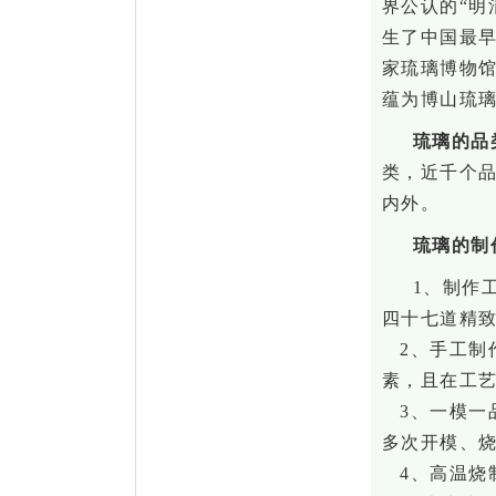
界公认的
“明
生了中国最
家琉璃博物
蕴为博山琉
琉璃的
品
类，近千个
内外。
琉璃的制
1、制作
四十七道精
2、手工制
素，且在工
3、一模一
多次开模、
4、高温烧制