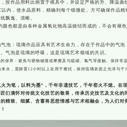
后，按作品用料比例置于模具中，并设定严格的升、降温曲
5℃以内
，
使水晶原料，精确到每个细微处。方可确保作品精
流线飘逸、清晰。
的颜色都是由各种金属氧化物高温烧结而成的，不会有褪
。
的气泡：琉璃作品应具有艺术生命力，存在于作品中的气泡
气。气泡是琉璃的呼吸，这是琉璃艺术领域的共识。
璃
的保养：避免与硬物碰撞或摩擦及与硫磺、氯气等接触。保持常
自来水，需静置
12小时以上在用于擦拭，保持琉璃表面之光泽与干
】
以火为笔
，以料为墨”，千年非遗技艺，千年窑火不熄。在
工匠们满怀对传统文化技艺的敬畏，传承历史技艺及文化的
人的精致、细腻、含蓄将思想情感与艺术相融会，为人们对
品！