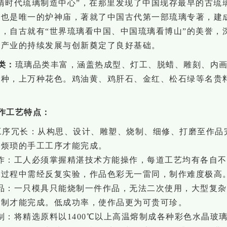
清时代琉璃制造中心”，
在那里
发现了中国现存最早的古琉
早也是唯一的炉神庙
，
著就了中国古代第一部琉璃专著
，
建
馆，自古就有
“世界琉璃看中国、中国琉璃看博山”的美誉，
璃产业的持续发展与创新奠定了良好基础。
类：
琉璃品类丰富，涵盖热成型、灯工、脱蜡、雕刻、内
品种，上万种花色
。
鸡油黄、鸡肝石、
金红、
松石绿等名贵
作工艺特点：
工序冗长：从构思、设计、雕塑、烧制、细修、打磨至作品
致烦琐的手工工序才能完成。
作：工人必须掌握精湛技术方能操作，每道工艺均有各自
艺过程中需经反复实验，作品色彩无一雷同，制作难度极高
品：一只模具只能烧制一件作品，无法二次使用，大型复
烧制才能完成。低成功率，使作品更为可贵可珍。
：将精选原料以1400℃以上高温熔制成各种彩色水晶玻