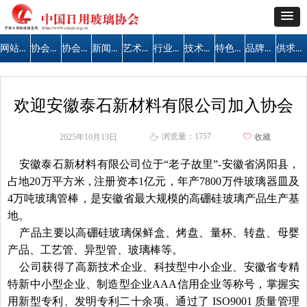
网站首页
协会简介
协会公告
新闻中心
艺术天地
行业管理
技术交流
特色区域
品牌建设
供求信息
欢迎安徽泰石新材料有限公司加入协会
浏览量：
1757
2025年10月13日
ꄀ
收藏
ꄘ
安徽泰石新材料有限公司位于“老子故里”-安徽省涡阳县，
占地20万平方米 , 注册资本1亿元，年产7800万件玻璃器皿及
4万吨玻璃管棒，是安徽省最大规模的高硼硅玻璃产品生产基
地。
产品主要以高硼硅玻璃保鲜盒、烤盘、量杯、转盘、母婴
产品、工艺管、异型管、玻璃棒等。
公司获得了高新技术企业、科技型中小企业、安徽省专精
特新中小型企业、制造型企业AAA信用企业等称号，掌握实
用新型专利、发明专利二十余项。
通过了 ISO9001 质量管理