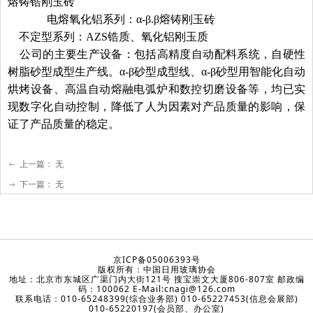
熔铸锆刚玉砖
电熔氧化铝系列：α-β.β熔铸刚玉砖
不定型系列：AZS锆质、氧化铝刚玉质
公司的主要生产设备：包括高精度自动配料系统，自硬性
树脂砂型成型生产线。α-β砂型成型线、α-β砂型用智能化自动
烘烤设备、高温自动熔融电弧炉和数控切磨设备等，均已实
现数字化自动控制，降低了人为因素对产品质量的影响，保
证了产品质量的稳定。
上一篇：
无
ꂃ
下一篇：
无
ꁹ
京ICP备05006393号
版权所有：中国日用玻璃协会
地址：北京市东城区广渠门内大街121号 搜宝崇文大厦806-807室 邮政编
码：100062 E-Mail:cnagi@126.com
联系电话：010-65248399(综合业务部) 010-65227453(信息会展部)
010-65220197(会员部、办公室)