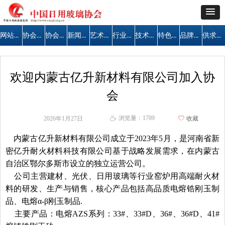
网站首页
协会简介
协会公告
新闻中心
艺术天地
行业管理
技术交流
特色区域
品牌建设
供求信息
欢迎内蒙古亿升新材料有限公司加入协
会
浏览量：
1709
2026年1月27日
ꄀ
收藏
ꄘ
内蒙古亿升新材料有限公司成立于2023年5月，是河南省新
密亿升耐火材料科技有限公司基于战略发展需求，在内蒙古
自治区鄂尔多斯市设立的独立运营公司。
公司主营建材、光伏、日用玻璃等行业窑炉用高端耐火材
料的研发、生产与销售，核心产品包括高品质电熔锆刚玉制
品、电熔α-β刚玉制品.
主要产品：电熔AZS系列：33#、33#D、36#、36#D、41#