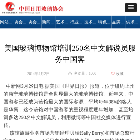
网站首页
协会简介
协会公告
新闻中心
艺术天地
行业管理
技术交流
特色区域
品牌建设
供求信息
美国玻璃博物馆培训250名中文解说员服
务中国客
浏览量：
1000
2014年4月2日
ꄀ
收藏
ꄘ
中新网
月
日电
据美国《世界日报》报道，位于纽约上州
3
29
的康宁玻璃博物馆是全世界最大的玻璃博物馆。近年来，中
国游客已经成为该馆最大的国际客源，平均每年
的客人
38%
是华裔，这令该馆对中国游客的重视程度逐年增加，甚至培
训多达
名中文解说员，利用微博等中国社交媒体进行宣
250
传。
该馆旅游业务市场营销经理贝瑞
和市场总监杜
(Sally Berry)