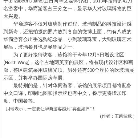
宁
近日向华文媒体介绍，
年接待的
万
(Elizabeth Duane)
2013
42
名游客中，华裔游客占三分之一，显示华人对玻璃博物的巨
大兴趣。
华裔游客不仅对玻璃制作过程、玻璃制品的科技设计感
到新奇，还把拍摄的照片放到各自的微博上面，约有八成的
华裔游客会出手选购纪念品，小到玻璃珠宝，大到玻璃艺术
展品，玻璃餐具也是畅销品之一。
为了更好接待访客，该馆将于今年
月
日增设北区
12
5
，这个占地两英亩的展区，将有现代设计区和画
(North Wing)
廊，整区建筑采用玻璃光顶。另外还有
个座位的吹玻璃展
500
示区，并将举办国际房车展。
最特别的是，针对华裔游客，该馆的展示项目都将配备
中文口译，印制地图和指示牌也有中文，餐厅更将增加印
度、中国餐等。
贝瑞表示，一定要让华裔游客感到“宾至如归”！
(作者：王凯转载 )