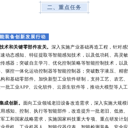
二、重点任务
能装备创新发展行动
技术和关键
零
部件攻关
。
深入实施产业基础再造工程，针对感
高速动态感知、特征提取等智能感知技术，
以及
低功耗、高灵
能传感器；
突破
自主学习、优化控制策略等智能控制技术，
以
器、驱控一体化运动控制器等智能控制器；
突破
数字液压、精
机构和
基础零部件
。加快新型工业软件
研制
，支持工艺、农艺
发一批工业
APP
、云化软件
、
云原生软件
等
，
推动
大模型等人工
。
集成创新
。
面向
工业领域
老旧设备改造需求，深入实施大规模
应用感知、控制、执行等智能部件，改造提升一批老旧、低效
防军工和国家战略需求
，实施国家科技重大专项、重点研发计
工业母机、
工业
机器人
、
智能仪器仪表、智能检测装备、安全