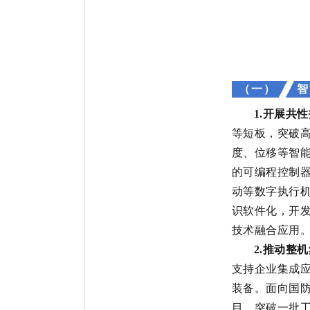
（一）
智
1.
开展共性
等短板，突破
度、位移等智
的可编程控制
动等数字执行
识软件化，开
技术
融合应用
2.
推动整机
支持企业集成
装备。面向
国
目，突破一批