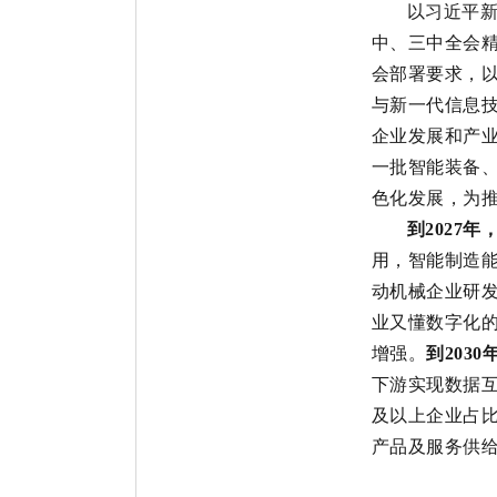
以习近平
中、三中全会
会部署
要求
，
与新一代信息
企业发展和产
一批智能装备
色化发展，为
到
2027
年
用，
智能制造
动
机械
企业研
业又懂数字化
增强。
到
2030
下游实现数据
及以上企业占
产品
及服务供