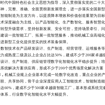
新时代中国特色社会主义思想为指导，深入贯彻落实党的二十大
精神，完整、准确、全面贯彻新发展理念，
进一步
落实全国新
以智能制造为主攻方向，以提质降本增效和价值创造重塑为目
技术深度融合为主线，以产品智能化、生产
数智
化、服务智慧
业转型升级需求，坚持创新发展、安全可控，坚持场景牵引、
、建设一批智能工厂、拓展一批智慧服务，推动
机械工业
高端
推进新型工业化提供坚实的技术装备保障。
，
数智技术在
产品
研发设计、生产制造、经营管理、运维服务
能力成熟度二级及以上企业占比达
50%
，建成不少于
200
家卓越
发设计、生产
制造
、供应链管理数字化智能化水平稳步提升；
的系统解决方案供应商，形成不少于
200
个优秀场景化解决方案
年，
机械工业规上企业基本完成一轮数字化改造，
重点企业的
互联、共享协同，骨干企业深度应用人工智能技术，
智能制造
比达
60%
，
建成不少于
500
家卓越级智能工厂，基本形成系统完
给体系，行业数字化智能化水平大幅提升。