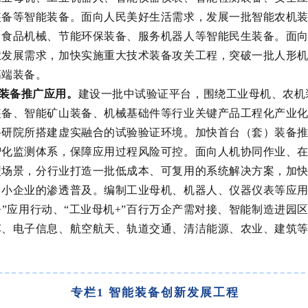
装备等智能装备。面向人民美好生活需求，发展一批智能农机
、食品机械、节能环保装备、服务机器人等智能民生装备。面
业发展需求，加快实施重大技术装备攻关工程，突破一批人形
高端装备。
装备推广应用
。
建设一批中试验证平台，围绕工业母机、农机
装备、智能矿山装备、机械基础件等行业关键产品工程化产业
科研院所搭建虚实融合的试验验证环境。加快首台（套）装备
智化监测体系，保障应用过程风险可控。面向人机协同作业、
型
场景，分行业打造一批低成本、可复用的系统解决方案，加
中小企业的渗透普及。编制工业母机、
机器人、仪器仪表
等应
+”
应用行动、
“
工业母机
+”
百行万企产需对接、智能制造进园
车、电子信息、航空航天、轨道交通、清洁能源、农业、建筑
专栏1 智能装备创新发展工程